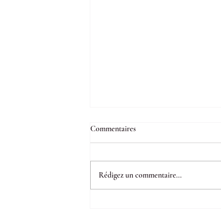
Commentaires
Rédigez un commentaire...
Peut-on conclure une rupture
conventionnelle malgré un