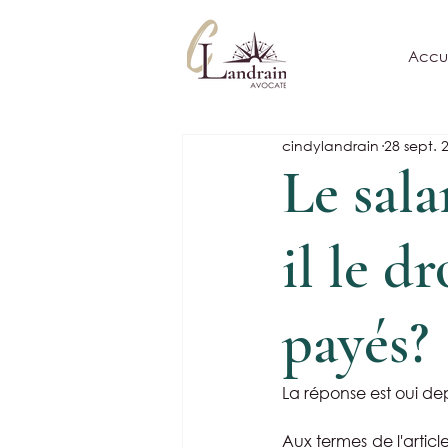
Accue
cindylandrain
28 sept. 
Le sala
il le d
payés?
La réponse est oui de
Aux termes de l'articl