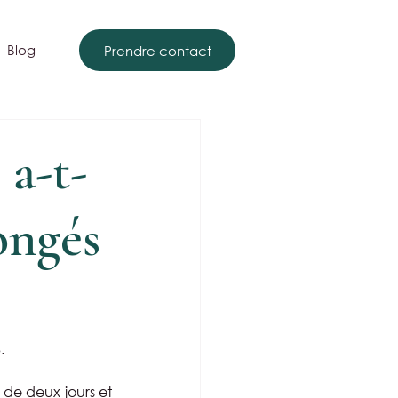
Blog
Prendre contact
 a-t-
congés
.
 de deux jours et 