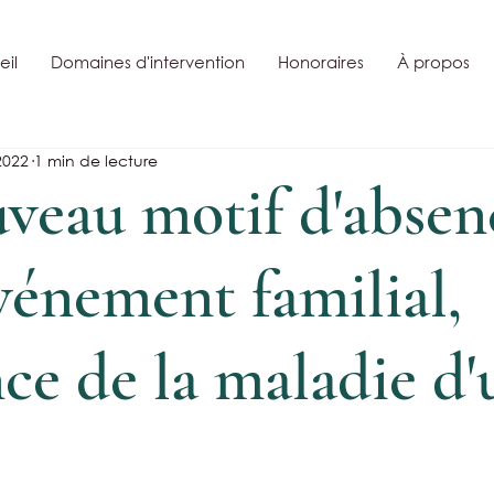
il
Domaines d'intervention
Honoraires
À propos
2022
1 min de lecture
veau motif d'absen
vénement familial,
ce de la maladie d'