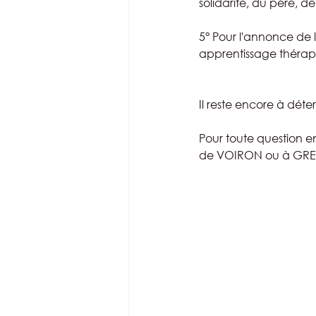
solidarité, du père, d
5° Pour l'annonce de 
apprentissage thérap
Il reste encore à dét
Pour toute question e
de VOIRON ou à GRE