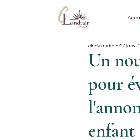
Accue
cindylandrain
27 janv. 
Un nou
pour é
l'annon
enfant