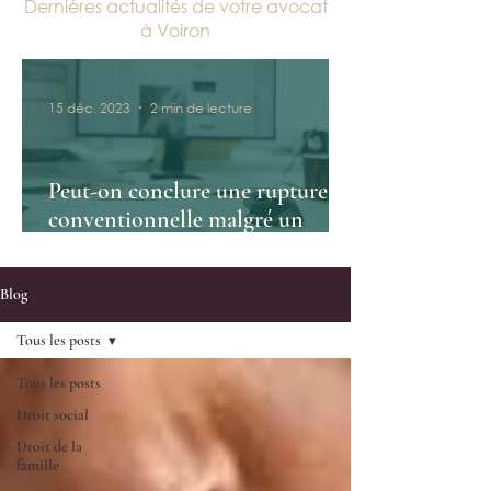
Dernières actualités de votre avocat
à Voiron
15 déc. 2023
2 min de lecture
Peut-on conclure une rupture
conventionnelle malgré un
conflit?
Blog
Tous les posts
Tous les posts
Droit social
Droit de la
famille