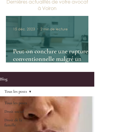
Dernières actualités de votre avocat
à Voiron
15 déc. 2023
2 min de lecture
Peut-on conclure une rupture
conventionnelle malgré un
conflit?
Blog
Tous les posts
Tous les posts
Droit social
Droit de la
famille