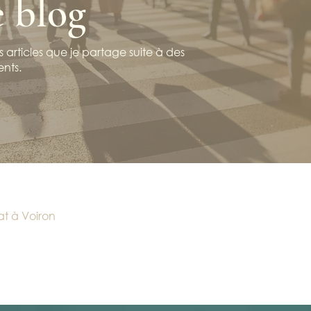
e blog
 articles que je partage suite à des
ents.
at à Voiron