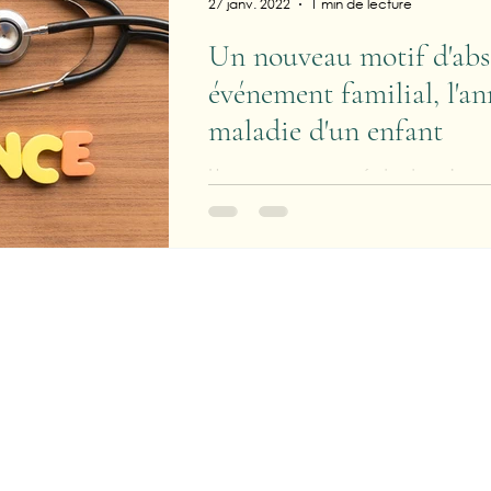
27 janv. 2022
1 min de lecture
Un nouveau motif d'abs
événement familial, l'annonce de la
maladie d'un enfant
Un nouveau congé de deux jours 
d'annonce de la survenue d'une 
nécessitant un apprentissage thér