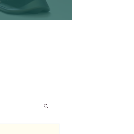
flit?