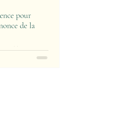
ence pour
ouvrables, en cas
pathologie
apeutique ou...