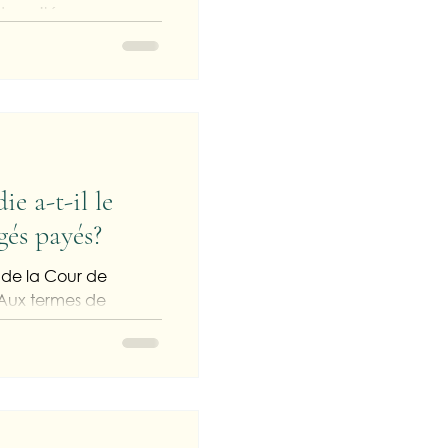
ndemnité
our un salarié en
...
ie a-t-il le
gés payés?
t de la Cour de
 Aux termes de
, le...