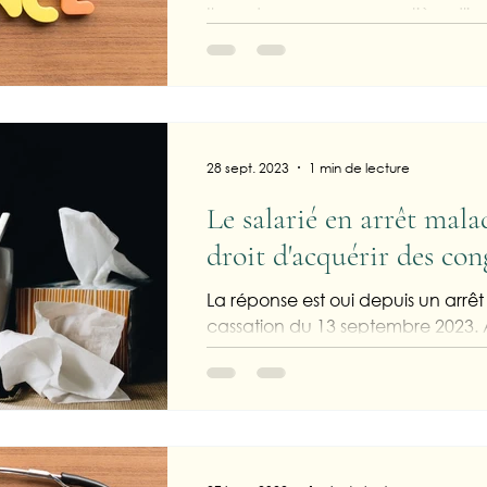
Il y a du nouveau en matière d'i
compensatrice de congés payés p
accident du travail ou en maladie
28 sept. 2023
1 min de lecture
Le salarié en arrêt malad
droit d'acquérir des con
La réponse est oui depuis un arrê
cassation du 13 septembre 2023.
l'article L. 3141-3 du Code du travail