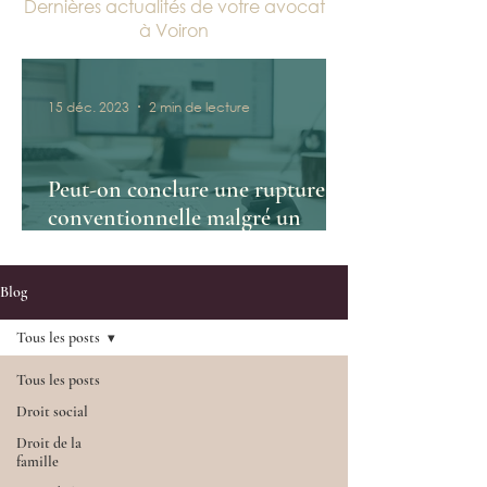
Dernières actualités de votre avocat
à Voiron
15 déc. 2023
2 min de lecture
Peut-on conclure une rupture
conventionnelle malgré un
conflit?
Blog
Tous les posts
Tous les posts
Droit social
Droit de la
famille