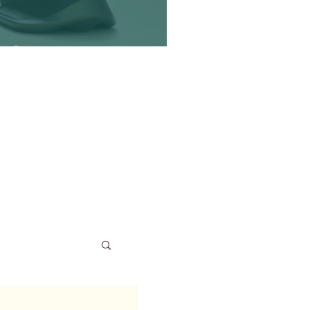
flit?