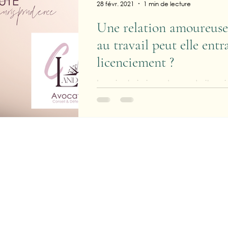
28 févr. 2021
1 min de lecture
Une relation amoureuse
au travail peut elle entr
licenciement ?
La minute jurisprudence droit soci
collègues de travail) met fin à sa r
salarié (jaloux ou rancunier)...