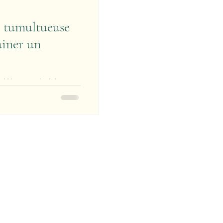
 tumultueuse
ainer un
al Un couple (des
elation. Mais le