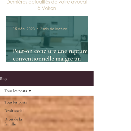
Dernières actualités de votre avocat
à Voiron
15 déc. 2023
2 min de lecture
Peut-on conclure une rupture
conventionnelle malgré un
conflit?
Blog
Tous les posts
Tous les posts
Droit social
Droit de la
famille