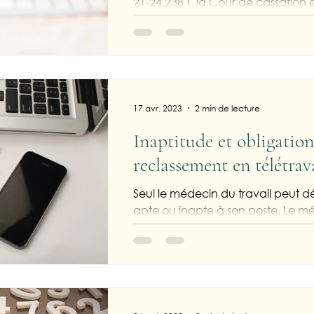
21-24.238 ), la Cour de cassation
que le cumul d’emplois était...
17 avr. 2023
2 min de lecture
Inaptitude et obligation
reclassement en télétrav
Seul le médecin du travail peut dé
apte ou inapte à son poste. Le mé
également proposer des...