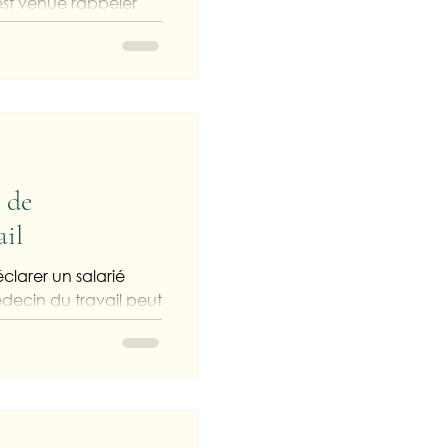
 est venue rappeler
 de
ail
clarer un salarié
decin du travail peut