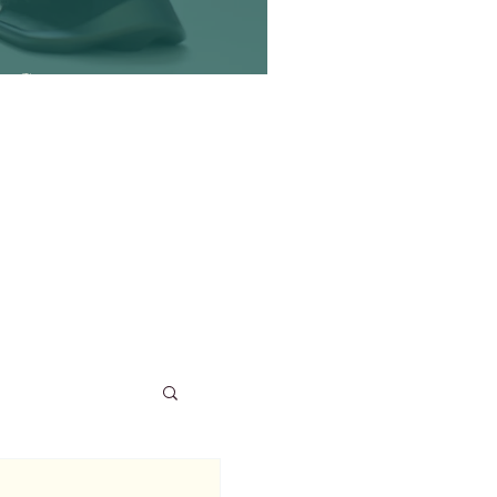
flit?