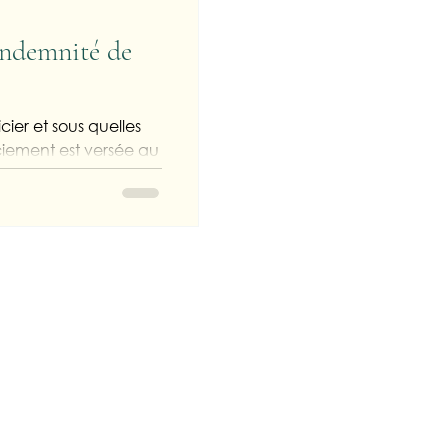
indemnité de
ier et sous quelles
ciement est versée au