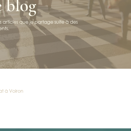
e blog
 articles que je partage suite à des
ents.
at à Voiron