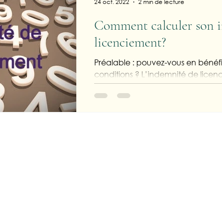
24 oct. 2022
2 min de lecture
Comment calculer son 
licenciement?
Préalable : pouvez-vous en bénéfic
conditions ? L’indemnité de licen
salarié disposant d’au moins...