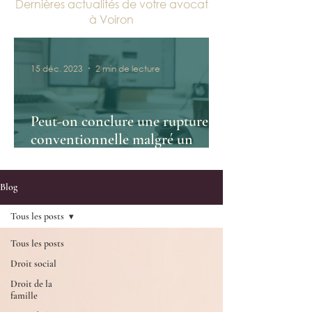
Dernières actualités de votre avocat
à Voiron
15 déc. 2023
2 min de lecture
Peut-on conclure une rupture
conventionnelle malgré un
conflit?
Blog
Tous les posts
Tous les posts
Droit social
Droit de la
famille