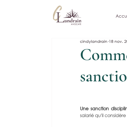
Accue
cindylandrain
18 nov. 
Commen
sanctio
Une sanction discipli
salarié qu'il considère 