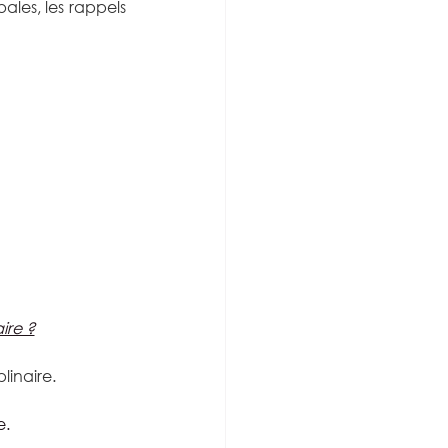
les, les rappels 
ire ?
linaire.
e.