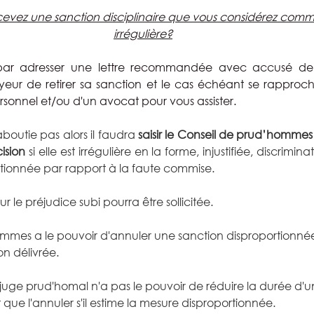
ecevez une sanction disciplinaire que vous considérez comme 
irrégulière?
par adresser une lettre recommandée avec accusé de 
ur de retirer sa sanction et le cas échéant se rapproche
rsonnel et/ou d'un avocat pour vous assister.
boutie pas alors il faudra 
saisir le Conseil de prud’hommes
ision
 si elle est irrégulière en la forme, injustifiée, discriminat
rtionnée par rapport à la faute commise.
 le préjudice subi pourra être sollicitée.
mmes a le pouvoir d'annuler une sanction disproportionnée 
on délivrée.
e juge prud'homal n'a pas le pouvoir de réduire la durée d'u
ut que l'annuler s'il estime la mesure disproportionnée.