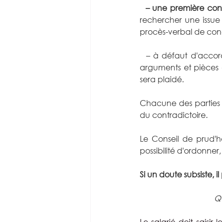
– une première conv
rechercher une issue 
procès-verbal de conci
  – à défaut d'accor
arguments et pièces 
sera plaidé.
Chacune des parties f
du contradictoire.
Le Conseil de prud'h
possibilité d'ordonner,
Si un doute subsiste, il
Qu
Le salarié doit saisi