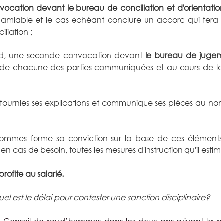
ocation devant le bureau de conciliation et d'orientatio
amiable et le cas échéant conclure un accord qui fera al
liation ;
d,
une seconde convocation devant
 le bureau de juge
de chacune des parties communiquées et au cours de laqu
ournies ses explications et communique ses pièces au nom
ommes forme sa conviction sur la base de ces éléments 
 en cas de besoin, toutes les mesures d'instruction qu'il estime
 profite au salarié.
el est le délai pour contester une sanction disciplinaire?
r le Conseil de prud’hommes dans les deux ans suivant la no