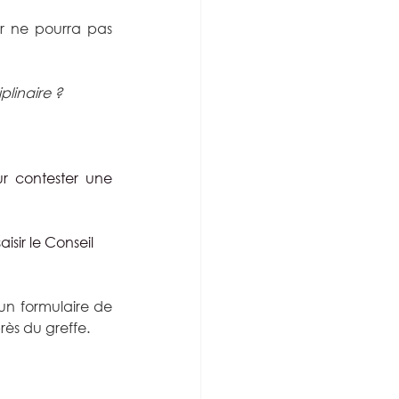
r ne pourra pas 
plinaire ?
r contester une 
isir le Conseil 
n formulaire de 
ès du greffe.