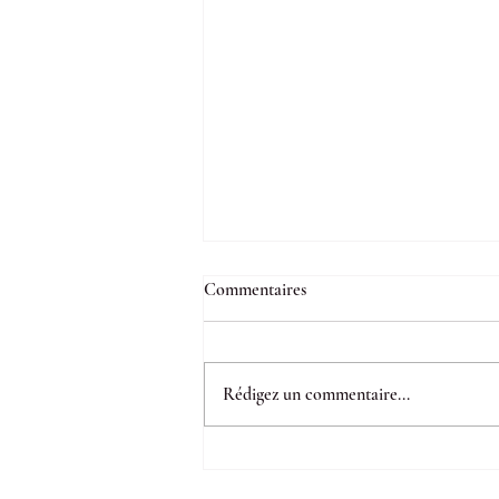
Commentaires
Rédigez un commentaire...
Peut-on conclure une rupture
conventionnelle malgré un